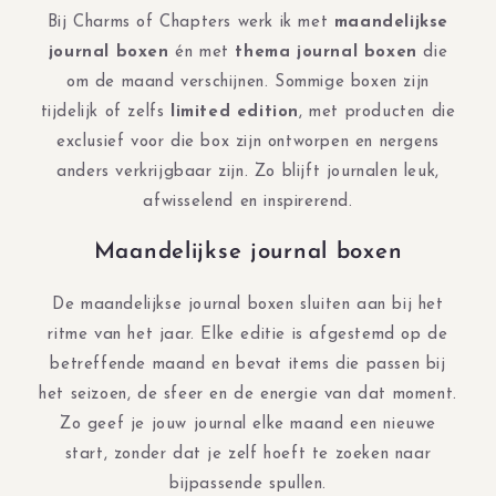
Bij Charms of Chapters werk ik met
maandelijkse
journal boxen
én met
thema journal boxen
die
om de maand verschijnen. Sommige boxen zijn
tijdelijk of zelfs
limited edition
, met producten die
exclusief voor die box zijn ontworpen en nergens
anders verkrijgbaar zijn. Zo blijft journalen leuk,
afwisselend en inspirerend.
Maandelijkse journal boxen
De maandelijkse journal boxen sluiten aan bij het
ritme van het jaar. Elke editie is afgestemd op de
betreffende maand en bevat items die passen bij
het seizoen, de sfeer en de energie van dat moment.
Zo geef je jouw journal elke maand een nieuwe
start, zonder dat je zelf hoeft te zoeken naar
bijpassende spullen.