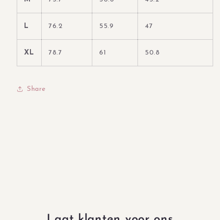
L
76.2
55.9
47
XL
78.7
61
50.8
Share
Laat klanten voor ons