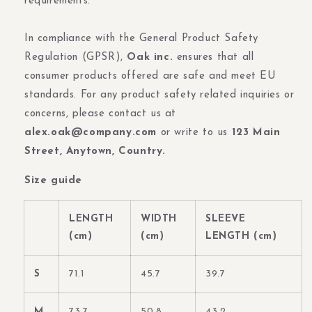
requirements.
In compliance with the General Product Safety
Regulation (GPSR),
Oak inc.
ensures that all
consumer products offered are safe and meet EU
standards. For any product safety related inquiries or
concerns, please contact us at
alex.oak@company.com
or write to us
123 Main
Street, Anytown, Country.
Size guide
LENGTH
WIDTH
SLEEVE
(cm)
(cm)
LENGTH (cm)
S
71.1
45.7
39.7
M
73.7
50.8
43.2