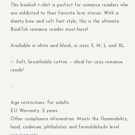
T-
T-
This bookish t-shirt is perfect for romance readers who
Shirt
Shirt
are addicted to their favorite love stories. With a
dainty bow and soft font style, this is the ultimate
BookTok romance reader must-have!
Available in white and black, in sizes S, M, L and XL.
✨ Soft, breathable cotton – ideal for cozy romance
reads!
-
Age restrictions: For adults
EU Warranty: 2 years
Other compliance information: Meets the flammability,
lead, cadmium, phthalates and formaldehyde level