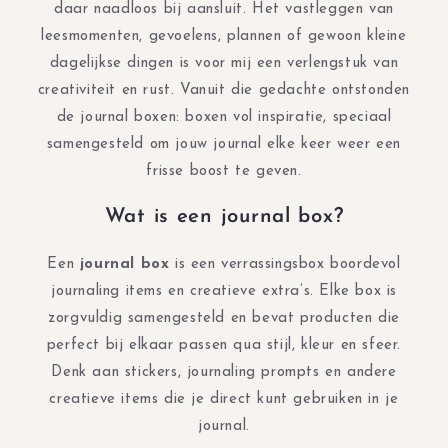
daar naadloos bij aansluit. Het vastleggen van
leesmomenten, gevoelens, plannen of gewoon kleine
dagelijkse dingen is voor mij een verlengstuk van
creativiteit en rust. Vanuit die gedachte ontstonden
de journal boxen: boxen vol inspiratie, speciaal
samengesteld om jouw journal elke keer weer een
frisse boost te geven.
Wat is een journal box?
Een
journal box
is een verrassingsbox boordevol
journaling items en creatieve extra’s. Elke box is
zorgvuldig samengesteld en bevat producten die
perfect bij elkaar passen qua stijl, kleur en sfeer.
Denk aan stickers, journaling prompts en andere
creatieve items die je direct kunt gebruiken in je
journal.