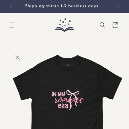
Skip to
Shipping within 1-3 business days
content
Cart
Skip to
product
information