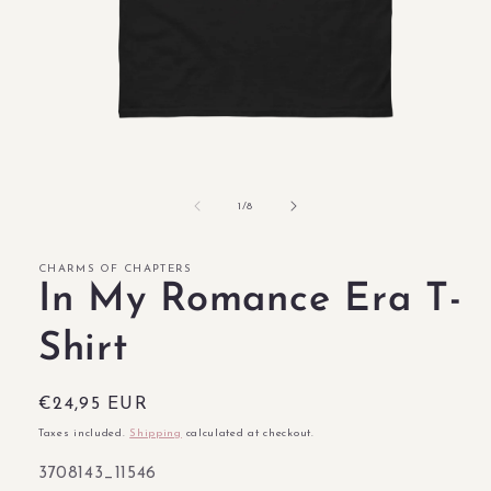
Open
media
1
in
of
1
/
8
modal
CHARMS OF CHAPTERS
In My Romance Era T-
Shirt
Regular
€24,95 EUR
price
Taxes included.
Shipping
calculated at checkout.
SKU:
3708143_11546