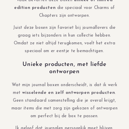
Vaak bevatten deze boxen
unieke of limited
edition producten
die speciaal voor Charms of
Chapters zijn ontworpen.
Juist deze boxen zijn favoriet bij journallovers die
graag iets bijzonders in hun collectie hebben.
Omdat ze niet altijd terugkomen, voelt het extra
speciaal om er eentje te bemachtigen.
Unieke producten, met liefde
ontworpen
Wat mijn journal boxen onderscheidt, is dat ik werk
met
wisselende en zelf ontworpen producten
.
Geen standaard samenstelling die je overal krijgt,
maar items die met zorg zijn gekozen of ontworpen
om perfect bij de box te passen.
Ik geloof dat journalen persoonlijk moet blijven.