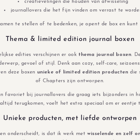
creatievelingen die houden van afwisseling
journallovers die het fijn vinden om verrast te worde
 samen te stellen of te bedenken, je opent de box en kunt
Thema & limited edition journal boxen
ijkse edities verschijnen er ook
thema journal boxen
. D
erwerp, gevoel of stijl. Denk aan cozy, self-care, seizoens
ten deze boxen
unieke of limited edition producten
die 
of Chapters zijn ontworpen.
jn favoriet bij journallovers die graag iets bijzonders in h
altijd terugkomen, voelt het extra speciaal om er eentje 
Unieke producten, met liefde ontworpen
en onderscheidt, is dat ik werk met
wisselende en zelf 