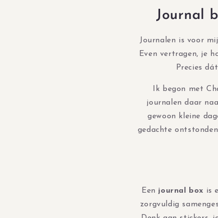
Journal b
Journalen is voor mi
Even vertragen, je h
Precies dát
Ik begon met Cha
journalen daar naa
gewoon kleine dage
gedachte ontstonden 
Een
journal box
is 
zorgvuldig samengest