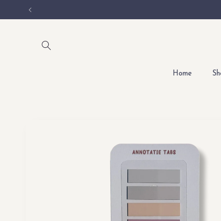
Skip to
content
Home
Sh
Skip to
product
information