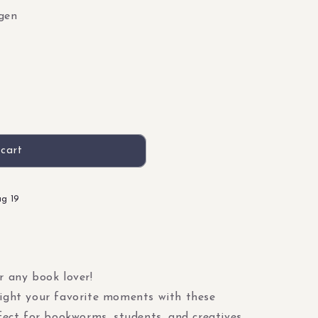
gen
cart
ag 19
r any book lover!
light your favorite moments with these
rfect for bookworms, students, and creatives