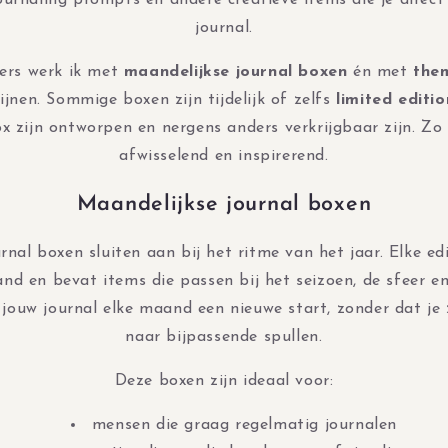
ournaling prompts en andere creatieve items die je direct
journal.
ers werk ik met
maandelijkse journal boxen
én met
the
nen. Sommige boxen zijn tijdelijk of zelfs
limited editio
ox zijn ontworpen en nergens anders verkrijgbaar zijn. Zo b
afwisselend en inspirerend.
Maandelijkse journal boxen
rnal boxen sluiten aan bij het ritme van het jaar. Elke ed
d en bevat items die passen bij het seizoen, de sfeer e
jouw journal elke maand een nieuwe start, zonder dat je 
naar bijpassende spullen.
Deze boxen zijn ideaal voor:
mensen die graag regelmatig journalen