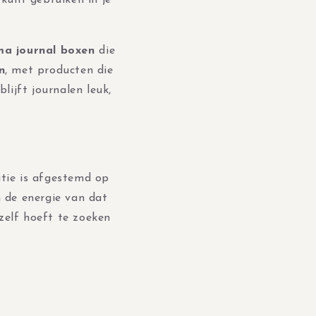
 kunt gebruiken in je
ma journal boxen
die
n
, met producten die
lijft journalen leuk,
itie is afgestemd op
n de energie van dat
zelf hoeft te zoeken