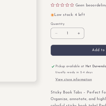
SKU:
Geen beoordelin
Low stock: 4 left
Quantity
Quantity
Decrease
Increase
quantity
quantity
for
for
Annotation
Annotation
Add to 
Tabs
Tabs
-
-
Lavender
Lavender
Pickup available at
Het Duivensl
Dreams
Dreams
Usually ready in 2-4 days
View store information
Sticky Book Tabs – Perfect fo
Organize, annotate, and high
colorful sticky book tabs! Pe