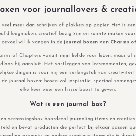
oxen voor journallovers & creat
j veel meer dan schrijven of plakken op papier. Het is ee
oofd leegmaken, creatief bezig zijn en ruimte maken voor
 gevoel wil ik vangen in de
journal boxen van Charms o
rms of Chapters vanuit mijn liefde voor lezen, maar al s
dloos bij aansluit. Het vastleggen van leesmomenten, ge
lijkse dingen is voor mij een verlengstuk van creativiteit 
de journal boxen: boxen vol inspiratie, speciaal samenge
elke keer weer een frisse boost te geven.
Wat is een journal box?
een verrassingsbox boordevol journaling items en creatieve
eld en bevat producten die perfect bij elkaar passen qua s