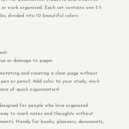
g or work organized. Each set contains one 5.5
bs, divided into 10 beautiful colors.
heet
due or damage to pages
notating and creating a clear page without
en or pencil. Add color to your study, work
ase of quick organization!
 designed for people who love organized
t way to mark notes and thoughts without
ments. Handy for books, planners, documents,