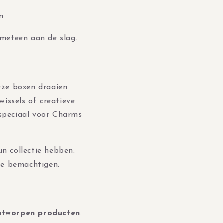
n
 meteen aan de slag.
eze boxen draaien
wissels of creatieve
speciaal voor Charms
un collectie hebben.
te bemachtigen.
ontworpen producten
.