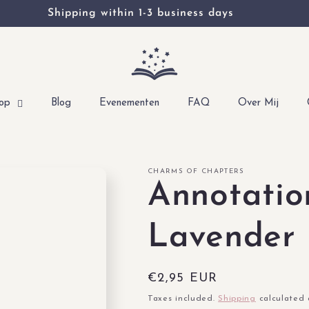
Shipping within 1-3 business days
op
Blog
Evenementen
FAQ
Over Mij
CHARMS OF CHAPTERS
Annotatio
Lavender
Regular
€2,95 EUR
price
Taxes included.
Shipping
calculated 