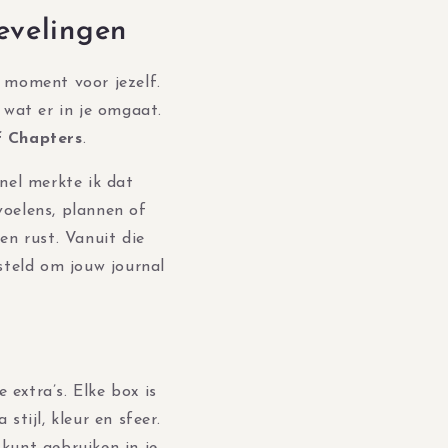
ievelingen
n moment voor jezelf.
 wat er in je omgaat.
f Chapters
.
nel merkte ik dat
voelens, plannen of
en rust. Vanuit die
steld om jouw journal
 extra’s. Elke box is
tijl, kleur en sfeer.