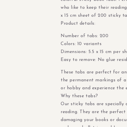
who like to keep their readin
x 15 cm sheet of 200 sticky ta
Product details:
Number of tabs: 200
Colors: 10 variants
Dimensions: 5.5 x 15 cm per s
Easy to remove: No glue resi
These tabs are perfect for an
the permanent markings of a p
or hobby and experience the e
Why these tabs?
Our sticky tabs are specially
reading. They are the perfec
damaging your books or docu