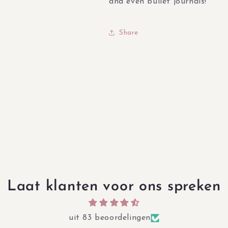
and even bullet journals!
Share
Laat klanten voor ons spreken
uit 83 beoordelingen